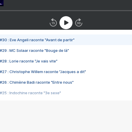
#30 : Eve Angeli raconte "Avant de partir"
#29 : MC Solaar raconte "Bouge de là"
28 : Lorie raconte "Je vais vite"
#27 : Christophe Willem raconte "Jacques a dit"
#26 : Chimène Badi raconte "Entre nous"
#25 : Indochine raconte "3e sexe"
#24 : Zaho raconte "C'est chelou"
#23 : Patrick Bruel raconte "Au café des délices"
#22 : Kyo raconte "Le chemin"