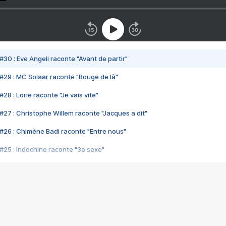
#30 : Eve Angeli raconte "Avant de partir"
#29 : MC Solaar raconte "Bouge de là"
28 : Lorie raconte "Je vais vite"
#27 : Christophe Willem raconte "Jacques a dit"
#26 : Chimène Badi raconte "Entre nous"
#25 : Indochine raconte "3e sexe"
#24 : Zaho raconte "C'est chelou"
#23 : Patrick Bruel raconte "Au café des délices"
#22 : Kyo raconte "Le chemin"
#21 : Nolwenn Leroy raconte "Cassé"