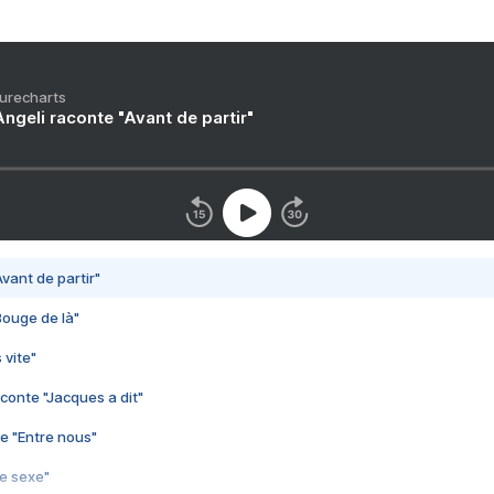
Purecharts
ngeli raconte "Avant de partir"
vant de partir"
Bouge de là"
 vite"
conte "Jacques a dit"
e "Entre nous"
3e sexe"