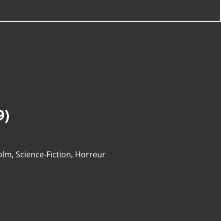
9)
olm
,
Science-Fiction
,
Horreur