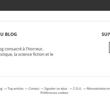
DU BLOG
SUI
og consacré à l'horreur,
stique, la science fiction et le
og
Top articles
Contact
Signaler un abus
C.G.U.
Rémunération en 
Préférences cookies