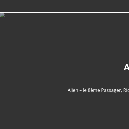
A
Alien – le 8ème Passager
,
Ri