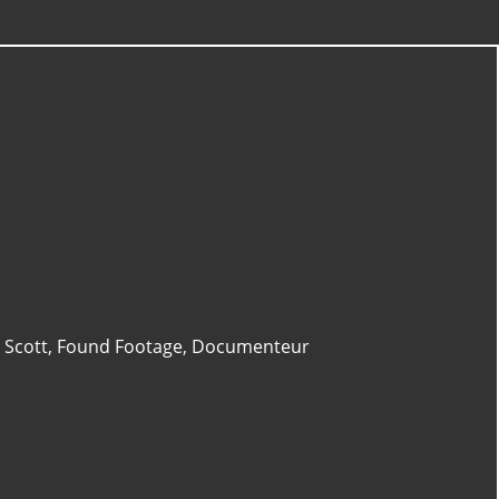
CATÉGORIES
Horreur
(65)
Interdit Aux Moins De 12 Ans
(28)
Science-Fiction
(22)
Extraterrestres
(14)
 Scott
,
Found Footage
,
Documenteur
Fantastique
(14)